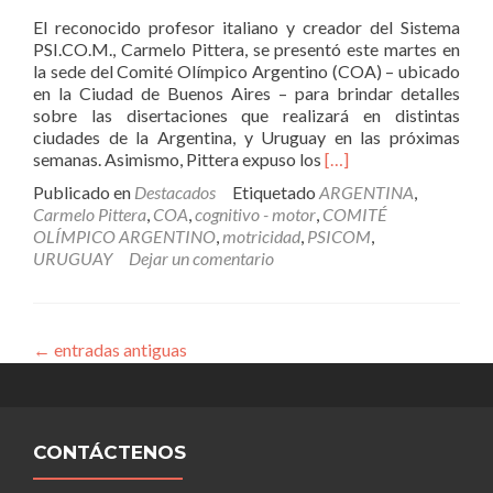
El reconocido profesor italiano y creador del Sistema
PSI.CO.M., Carmelo Pittera, se presentó este martes en
la sede del Comité Olímpico Argentino (COA) – ubicado
en la Ciudad de Buenos Aires – para brindar detalles
sobre las disertaciones que realizará en distintas
ciudades de la Argentina, y Uruguay en las próximas
Leer
semanas. Asimismo, Pittera expuso los
[…]
más
Publicado en
Destacados
Etiquetado
ARGENTINA
,
sobreCARMELO
Carmelo Pittera
,
COA
,
cognitivo - motor
,
COMITÉ
PITTERA
OLÍMPICO ARGENTINO
,
motricidad
,
PSICOM
,
LLEGÓ
URUGUAY
Dejar un comentario
A
LA
ARGENTINA
Y
←
entradas antiguas
PRESENTÓ
SU
GIRA
POR
SUDAMÉRICA
CONTÁCTENOS
EN
EL