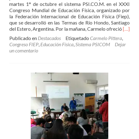
martes 1° de octubre el sistema PSI.CO.M. en el XXXI
Congreso Mundial de Educación Física, organizado por
la Federación Internacional de Educación Física (Fiep),
que se desarrolló en las Termas de Río Hondo, Santiago
Leer
del Estero, Argentina. Por la mañana, Carmelo ofreció
[…]
más
Publicado en
Destacados
Etiquetado
Carmelo Pittera
,
sobre
Congreso FIEP
,
Educación Física
,
Sistema PSICOM
Dejar
PITTER
un comentario
PROTA
ESTEL
DEL
CONG
MUND
DE
EDUC
FÍSICA
2019