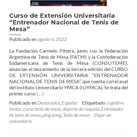
Curso de Extensión Universitaria
“Entrenador Nacional de Tenis de
Mesa”
Publicado en
agosto 6, 2022
La Fundación Carmelo Pittera, junto con la Federación
Argentina de Tenis de Mesa (FATM) y la Confederación
Sudamericana de Tenis de Mesa (CONSUTEME),
anuncian el lanzamiento de la tercera edición del CURSO
DE EXTENSIÓN UNIVERSITARIA “ENTRENADOR
NACIONAL DE TENIS DE MESA”, que cuenta con el aval
del Instituto Universitario YMCA (IUYMCA). Se trata del
Leer
primer curso
[…]
más
Publicado en
Destacados
,
Español
Etiquetado
cognitivo
sobreCurso
motor
,
curso tenis de mesa
,
deporte de raqueta
,
Entrenador
de
de tenis de mesa
,
ping pong
,
Tenis de mesa
Dejar un
Extensión
comentario
Universitaria
“Entrenador
Nacional