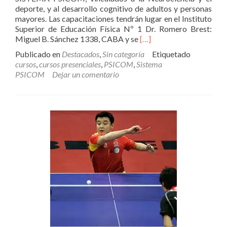
deporte, y al desarrollo cognitivo de adultos y personas
mayores. Las capacitaciones tendrán lugar en el Instituto
Superior de Educación Física Nº 1 Dr. Romero Brest:
Leer
Miguel B. Sánchez 1338, CABA y se
[…]
más
Publicado en
Destacados
,
Sin categoría
Etiquetado
sobreCursos
cursos
,
cursos presenciales
,
PSICOM
,
Sistema
prácticos
PSICOM
Dejar un comentario
presenciales
PSI.CO.M.
con
Certificación
Universitaria