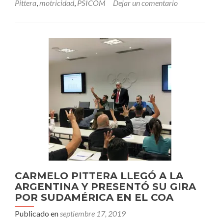
Pittera
,
motricidad
,
PSICOM
Dejar un comentario
URUGUAY:
PRESENTÓ
EL
PSICOM
EN
EL
CONGRESO
DE
PUNTA
Y
EN
MONTEVIDEO
CARMELO PITTERA LLEGÓ A LA
ARGENTINA Y PRESENTÓ SU GIRA
POR SUDAMÉRICA EN EL COA
Publicado en
septiembre 17, 2019