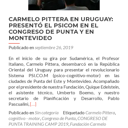
CARMELO PITTERA EN URUGUAY:
PRESENTÓ EL PSICOM EN EL
CONGRESO DE PUNTA Y EN
MONTEVIDEO
Publicado en
septiembre 26, 2019
En el inicio de su gira por Sudamérica, el Profesor
Italiano, Carmelo Pittera, desembarcó en la República
Oriental del Uruguay para presentar el revolucionario
Sistema PSI.CO.M (psico-cognitivo-motor) en las
ciudades de Punta del Este y Montevideo. Acompañado
por el presidente de nuestra Fundación, Quique Edelstein,
el asistente técnico, Umberto Boemo, y nuestro
secretario de Planificación y Desarrollo, Pablo
Leer
Pascualini,
[…]
más
Publicado en
Sin categoría
Etiquetado
Carmelo Pittera
,
sobreCARMELO
cognitivo - motor
,
Congreso de Punta
,
CONGRESO DE
PITTERA
PUNTA TRAINING CAMP 2019
,
Fundación Carmelo
EN