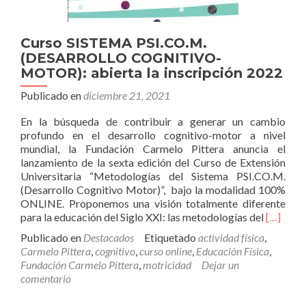
Curso SISTEMA PSI.CO.M.
(DESARROLLO COGNITIVO-
MOTOR): abierta la inscripción 2022
Publicado en
diciembre 21, 2021
En la búsqueda de contribuir a generar un cambio
profundo en el desarrollo cognitivo-motor a nivel
mundial, la Fundación Carmelo Pittera anuncia el
lanzamiento de la sexta edición del Curso de Extensión
Universitaria “Metodologías del Sistema PSI.CO.M.
(Desarrollo Cognitivo Motor)”, bajo la modalidad 100%
ONLINE. Proponemos una visión totalmente diferente
Leer
para la educación del Siglo XXI: las metodologías del
[…]
más
Publicado en
Destacados
Etiquetado
actividad física
,
sobreCu
Carmelo Pittera
,
cognitivo
,
curso online
,
Educación Física
,
SISTEM
Fundación Carmelo Pittera
,
motricidad
Dejar un
PSI.CO.
comentario
(DESAR
COGNIT