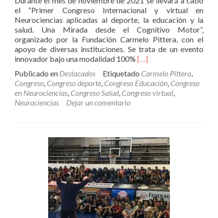
Durante el mes de noviembre de 2021 se llevará a cabo
el “Primer Congreso Internacional y virtual en
Neurociencias aplicadas al deporte, la educación y la
salud. Una Mirada desde el Cognitivo Motor”,
organizado por la Fundación Carmelo Pittera, con el
apoyo de diversas instituciones. Se trata de un evento
Leer
innovador bajo una modalidad 100%
[…]
más
Publicado en
Destacados
Etiquetado
Carmelo Pittera
,
sobreCongreso
Congreso
,
Congreso deporte
,
Congreso Educación
,
Congreso
Internacional
en Neurociencias
,
Congreso Salud
,
Congreso virtual
,
en
Neurociencias
Dejar un comentario
Neurociencias
aplicadas
al
Deporte,
la
Educación
y
la
Salud
(100%
virtual)