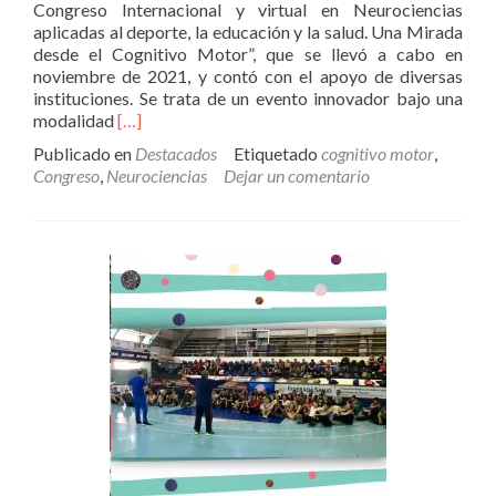
Congreso Internacional y virtual en Neurociencias
aplicadas al deporte, la educación y la salud. Una Mirada
desde el Cognitivo Motor”, que se llevó a cabo en
noviembre de 2021, y contó con el apoyo de diversas
instituciones. Se trata de un evento innovador bajo una
Leer
modalidad
[…]
más
Publicado en
Destacados
Etiquetado
cognitivo motor
,
sobreReviví
Congreso
,
Neurociencias
Dejar un comentario
el
Congreso
Internacional
en
Neurociencias
aplicadas
al
Deporte,
la
Educación
y
la
Salud
(100%
virtual)