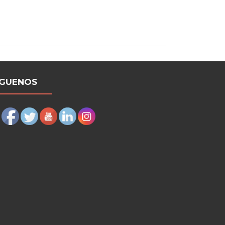
más
sobreFUNDACIÓN
CARMELO
PITTERA:
ASÍ
FUE
EL
2019,
Y
ÍGUENOS
ASÍ
SERÁ
EL
2020