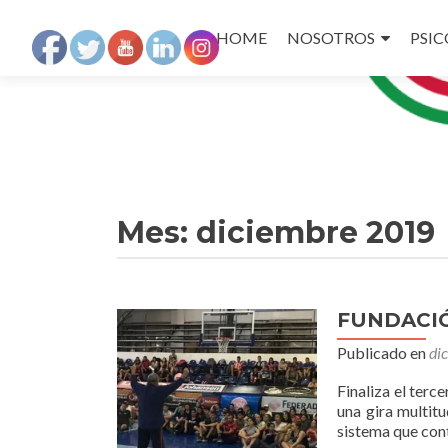
Ir
a
HOME
NOSOTROS
PSI
la
página
Mes:
diciembre 2019
FUNDACIÓN
Publicado en
di
Finaliza el ter
una gira multit
sistema que cont