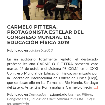
CARMELO PITTERA,
PROTAGONISTA ESTELAR DEL
CONGRESO MUNDIAL DE
EDUCACIÓN FÍSICA 2019
Publicado en
octubre 5, 2019
En un auditorio totalmente repleto, el destacado
profesor italiano CARMELO PITTERA presentó este
martes 1° de octubre el sistema PSI.CO.M. en el XXXI
Congreso Mundial de Educación Física, organizado por
la Federación Internacional de Educación Física (Fiep),
que se desarrolló en las Termas de Río Hondo, Santiago
Leer
del Estero, Argentina. Por la mañana, Carmelo ofreció
[…]
más
Publicado en
Destacados
Etiquetado
Carmelo Pittera
,
sobre
Congreso FIEP
,
Educación Física
,
Sistema PSICOM
Dejar
PITTER
un comentario