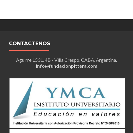
PROTA
ESTEL
DEL
CONG
MUND
DE
EDUC
FÍSICA
CONTÁCTENOS
2019
Aguirre 1531, 4B - Villa Crespo, CABA, Argentina.
info@fundacionpittera.com