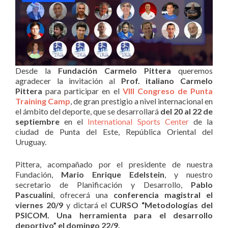
Desde la
Fundación Carmelo Pittera
queremos
agradecer la invitación al
Prof. italiano Carmelo
Pittera
para participar en el
VIII Congreso de Punta
Training Camp
, de gran prestigio a nivel internacional en
el ámbito del deporte, que se desarrollará
del 20 al 22 de
septiembre
en el
International Sports Center
de la
ciudad de Punta del Este, República Oriental del
Uruguay.
Pittera, acompañado por el presidente de nuestra
Fundación,
Mario Enrique Edelstein
, y nuestro
secretario de Planificación y Desarrollo,
Pablo
Pascualini
, ofrecerá una
conferencia magistral el
viernes 20/9
y dictará el
CURSO “Metodologías del
PSICOM. Una herramienta para el desarrollo
deportivo” el domingo 22/9.