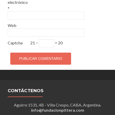
electrónico
*
Web
Captcha
21 −
= 20
CONTÁCTENOS
Aguirre 1531, 4B - Villa Crespo, CABA, Argentina.
info@fundacionpittera.com