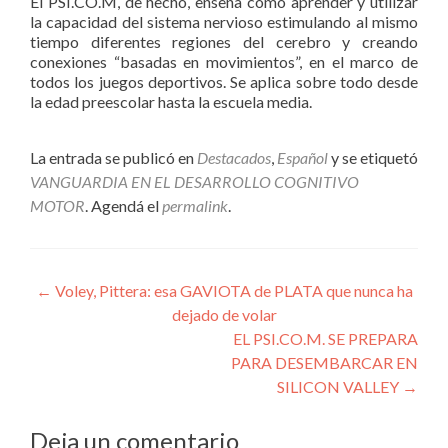
El PSI.CO.M, de hecho, enseña cómo aprender y utilizar
la capacidad del sistema nervioso estimulando al mismo
tiempo diferentes regiones del cerebro y creando
conexiones “basadas en movimientos”, en el marco de
todos los juegos deportivos. Se aplica sobre todo desde
la edad preescolar hasta la escuela media.
La entrada se publicó en
Destacados
,
Español
y se etiquetó
VANGUARDIA EN EL DESARROLLO COGNITIVO
MOTOR
. Agendá el
permalink
.
Navegación
←
Voley, Pittera: esa GAVIOTA de PLATA que nunca ha
dejado de volar
de
EL PSI.CO.M. SE PREPARA
entradas
PARA DESEMBARCAR EN
SILICON VALLEY
→
Deja un comentario