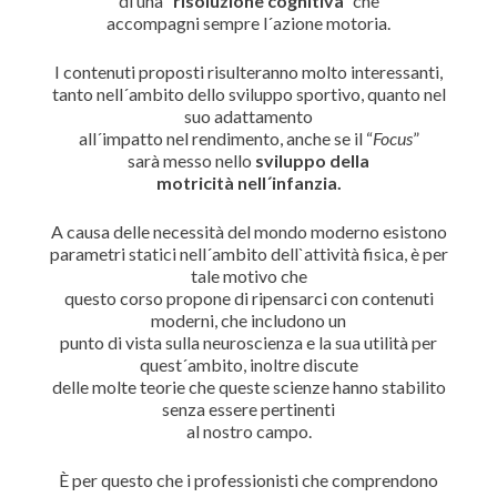
di una
“risoluzione cognitiva”
che
accompagni sempre l´azione motoria.
I contenuti proposti risulteranno molto interessanti,
tanto nell´ambito dello sviluppo sportivo, quanto nel
suo adattamento
all´impatto nel rendimento, anche se il “
Focus
”
sarà messo nello
sviluppo della
motricità nell´infanzia.
A causa delle necessità del mondo moderno esistono
parametri statici nell´ambito dell`attività fisica, è per
tale motivo che
questo corso propone di ripensarci con contenuti
moderni, che includono un
punto di vista sulla neuroscienza e la sua utilità per
quest´ambito, inoltre discute
delle molte teorie che queste scienze hanno stabilito
senza essere pertinenti
al nostro campo.
È per questo che i professionisti che comprendono