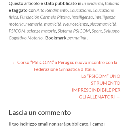
Questo articolo è stato pubblicato in
In evidenza
,
Italiano
e taggato con
Alto Rendimento
,
Educazione
,
Educazione
fisica
,
Fundación Carmelo Pittera
,
Intelligenza
,
intelligenza
motoria
,
memoria
,
motricità
,
Neuroscienze
,
piscomotricità
,
PSICOM
,
scienze motorie
,
Sistema PSICOM
,
Sport
,
Sviluppo
Cognitivo Motorio
. Bookmark
permalink
.
←
Corso “PSI.CO.M.” a Perugia: nuovo incontro con la
Federazione Ginnastica d´Italia.
Lo “PSICOM” UNO
STRUMENTO
IMPRESCINDIBILE PER
GLI ALLENATORI
→
Lascia un commento
Il tuo indirizzo email non sarà pubblicato.
I campi