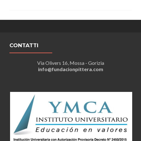
nella
Rivista
di
Educazione
Fisica,
Scienze
Motorie
e
CONTATTI
Sport
Via Olivers 16, Mossa - Gorizia
info@fundacionpittera.com