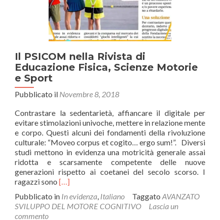
Il PSICOM nella Rivista di
Educazione Fisica, Scienze Motorie
e Sport
Pubblicato il
Novembre 8, 2018
Contrastare la sedentarietà, affiancare il digitale per
evitare stimolazioni univoche, mettere in relazione mente
e corpo. Questi alcuni dei fondamenti della rivoluzione
culturale: “Moveo corpus et cogito… ergo sum!”. Diversi
studi mettono in evidenza una motricità generale assai
ridotta e scarsamente competente delle nuove
generazioni rispetto ai coetanei del secolo scorso. I
Leggi
ragazzi sono
[…]
di
Pubblicato in
In evidenza
,
Italiano
Taggato
AVANZATO
piùIl
SVILUPPO DEL MOTORE COGNITIVO
Lascia un
PSICOM
commento