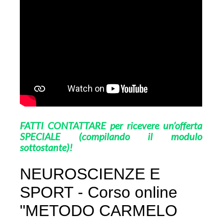
FATTI CONTATTARE per ricevere un’offerta
SPECIALE (compilando il modulo
sottostante
)!