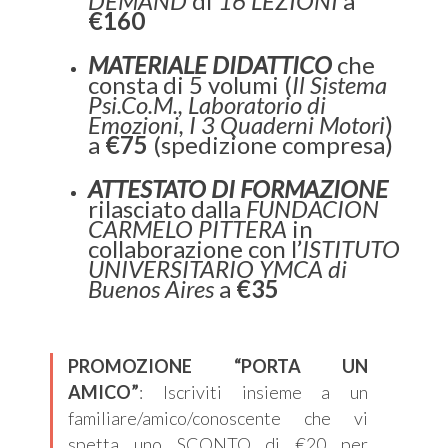
DEMAND
di
16 LEZIONI
a
€160
MATERIALE DIDATTICO
che
consta di 5 volumi (
Il Sistema
Psi.Co.M., Laboratorio di
Emozioni, I 3 Quaderni Motori
)
a
€75
(spedizione compresa)
ATTESTATO DI FORMAZIONE
rilasciato dalla
FUNDACION
CARMELO PITTERA
in
collaborazione con l’
ISTITUTO
UNIVERSITARIO YMCA di
Buenos Aires
a
€35
PROMOZIONE “PORTA UN
AMICO”
: Iscriviti insieme a un
familiare/amico/conoscente che vi
spetta uno SCONTO di €20 per