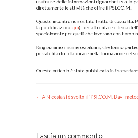
usufruire delle informazioni riguardanti sia la p
direttamente le attività che offre il PSI.CO.M..
Questo incontro non è stato frutto di casualità.
P
la pubblicazione
qui
), per affrontare il tema de
specialmente per quelli che lavorano con bambini
Ringraziamo i numerosi alunni, che hanno parteci
possibilità di collaborare nella formazione del su
Questo articolo è stato pubblicato in
Formazione
Navigazione
←
A Nicosia si è svolto il “PSI.CO.M. Day”, met
articoli
Lascia un commento