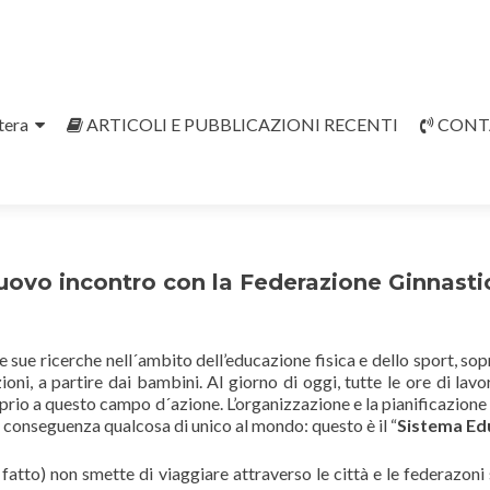
tera
ARTICOLI E PUBBLICAZIONI RECENTI
CONT
uovo incontro con la Federazione Ginnastic
e sue ricerche nell´ambito dell’educazione fisica e dello sport, s
ni, a partire dai bambini. Al giorno di oggi, tutte le ore di lavo
proprio a questo campo d´azione. L’organizzazione e la pianificazio
 conseguenza qualcosa di unico al mondo: questo è il “
Sistema Ed
fatto) non smette di viaggiare attraverso le città e le federazoni 