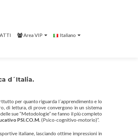
ATTI
Area VIP
Italiano
a d´Italia.
oprttutto per quanto riguarda l´apprendimento e lo
ro, di lettura, di prove convergono in un sistema
ne delle sue “Metodologie” ne fanno il più completo
ucativo PSI.CO.M.
(Psico-cognitivo-motorio)”.
sportive italiane, lasciando ottime impressioni in