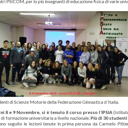
ri PSICOM, per lo più insegnanti di educazione fisica di varie univer
enti di Scienze Motorie della Federazione Ginnastica d´Italia.
rni 8 e 9 Novembre, si è tenuto il corso presso l´IPSIA
(Istitut
a di formazione universitaria a livello nazionale.
Più di 30 studenti
no seguito le lezioni tenute in prima persona da Carmelo Pitte