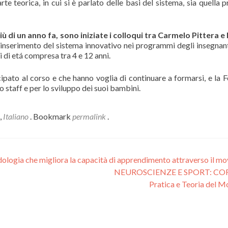
arte teorica, in cui si è parlato delle basi del sistema, sia quella
iù di un anno fa, sono iniziate i colloqui tra Carmelo Pittera e
ll’inserimento del sistema innovativo nei programmi degli insegnant
 di etá compresa tra 4 e 12 anni.
pato al corso e che hanno voglia di continuare a formarsi, e la F
o staff e per lo sviluppo dei suoi bambini.
,
Italiano
. Bookmark
permalink
.
odologia che migliora la capacità di apprendimento attraverso il m
NEUROSCIENZE E SPORT: CO
Pratica e Teoria del M