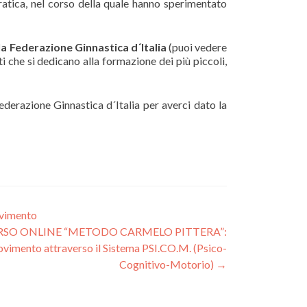
 pratica, nel corso della quale hanno sperimentato
 la Federazione Ginnastica d´Italia
(puoi vedere
i che si dedicano alla formazione dei più piccoli,
ederazione Ginnastica d´Italia per averci dato la
ovimento
RSO ONLINE “METODO CARMELO PITTERA”:
ovimento attraverso il Sistema PSI.CO.M. (Psico-
Cognitivo-Motorio)
→