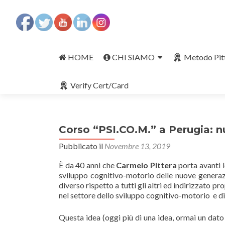
Salta
il
HOME
CHI SIAMO
Metodo Pit
contenuto
Verify Cert/Card
Corso “PSI.CO.M.” a Perugia: n
Pubblicato il
Novembre 13, 2019
È da 40 anni che
Carmelo Pittera
porta avanti l
sviluppo cognitivo-motorio delle nuove generazio
diverso rispetto a tutti gli altri ed indirizzato 
nel settore dello sviluppo cognitivo-motorio e di
Questa idea (oggi più di una idea, ormai un dato 